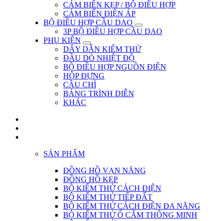
CẢM BIẾN KẸP / BỘ ĐIỀU HỢP
CẢM BIẾN ĐIỆN ÁP
BỘ ĐIỀU HỢP CẦU DAO
3P BỘ ĐIỀU HỢP CẦU DAO
PHỤ KIỆN
DÂY DẪN KIỂM THỬ
ĐẦU DÒ NHIỆT ĐỘ
BỘ ĐIỀU HỢP NGUỒN ĐIỆN
HỘP ĐỰNG
CẦU CHÌ
BẢNG TRÌNH DIỄN
KHÁC
SẢN PHẨM
ĐỒNG HỒ VẠN NĂNG
ĐỒNG HỒ KẸP
BỘ KIỂM THỬ CÁCH ĐIỆN
BỘ KIỂM THỬ TIẾP ĐẤT
BỘ KIỂM THỬ CÁCH ĐIỆN ĐA NĂNG
BỘ KIỂM THỬ Ổ CẮM THÔNG MINH