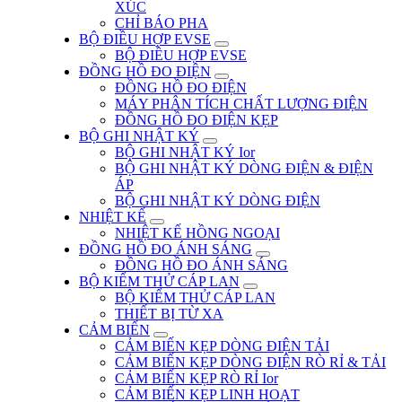
XÚC
CHỈ BÁO PHA
BỘ ĐIỀU HỢP EVSE
BỘ ĐIỀU HỢP EVSE
ĐỒNG HỒ ĐO ĐIỆN
ĐỒNG HỒ ĐO ĐIỆN
MÁY PHÂN TÍCH CHẤT LƯỢNG ĐIỆN
ĐỒNG HỒ ĐO ĐIỆN KẸP
BỘ GHI NHẬT KÝ
BỘ GHI NHẬT KÝ Ior
BỘ GHI NHẬT KÝ DÒNG ĐIỆN & ĐIỆN
ÁP
BỘ GHI NHẬT KÝ DÒNG ĐIỆN
NHIỆT KẾ
NHIỆT KẾ HỒNG NGOẠI
ĐỒNG HỒ ĐO ÁNH SÁNG
ĐỒNG HỒ ĐO ÁNH SÁNG
BỘ KIỂM THỬ CÁP LAN
BỘ KIỂM THỬ CÁP LAN
THIẾT BỊ TỪ XA
CẢM BIẾN
CẢM BIẾN KẸP DÒNG ĐIỆN TẢI
CẢM BIẾN KẸP DÒNG ĐIỆN RÒ RỈ & TẢI
CẢM BIẾN KẸP RÒ RỈ Ior
CẢM BIẾN KẸP LINH HOẠT