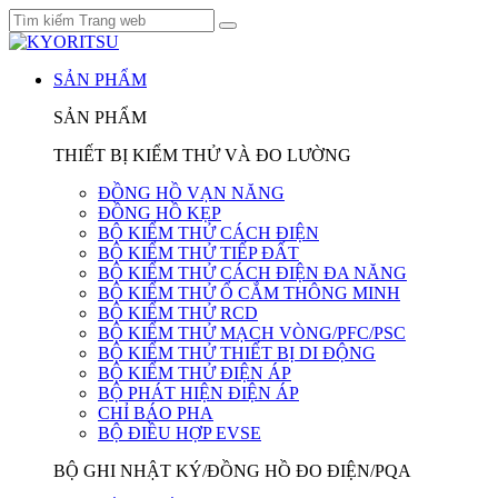
SẢN PHẨM
SẢN PHẨM
THIẾT BỊ KIỂM THỬ VÀ ĐO LƯỜNG
ĐỒNG HỒ VẠN NĂNG
ĐỒNG HỒ KẸP
BỘ KIỂM THỬ CÁCH ĐIỆN
BỘ KIỂM THỬ TIẾP ĐẤT
BỘ KIỂM THỬ CÁCH ĐIỆN ĐA NĂNG
BỘ KIỂM THỬ Ổ CẮM THÔNG MINH
BỘ KIỂM THỬ RCD
BỘ KIỂM THỬ MẠCH VÒNG/PFC/PSC
BỘ KIỂM THỬ THIẾT BỊ DI ĐỘNG
BỘ KIỂM THỬ ĐIỆN ÁP
BỘ PHÁT HIỆN ĐIỆN ÁP
CHỈ BÁO PHA
BỘ ĐIỀU HỢP EVSE
BỘ GHI NHẬT KÝ/ĐỒNG HỒ ĐO ĐIỆN/PQA