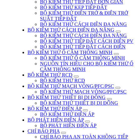
BỘ KIỂM THỬ TIẾP ĐẤT ĐƠN GIẢN
BỘ KIỂM THỬ KẸP TIẾP ĐẤT
BỘ KIỂM THỬ ĐIỆN TRỞ & ĐIỆN TRỞ
SUẤT TIẾP ĐẤT
BỘ KIỂM THỬ CÁCH ĐIỆN ĐA NĂNG
BỘ KIỂM THỬ CÁCH ĐIỆN ĐA NĂNG
BỘ KIỂM THỬ CÁCH ĐIỆN ĐA NĂNG
BỘ KIỂM THỬ TIẾP ĐẤT CÁCH ĐIỆN PV
BỘ KIỂM THỬ TIẾP ĐẤT CÁCH ĐIỆN
BỘ KIỂM THỬ Ổ CẮM THÔNG MINH
BỘ KIỂM THỬ Ổ CẮM THÔNG MINH
NGUỒN TÍN HIỆU CHO BỘ KIỂM THỬ Ổ
CẮM THÔNG MINH
BỘ KIỂM THỬ RCD
BỘ KIỂM THỬ RCD
BỘ KIỂM THỬ MẠCH VÒNG/PFC/PSC
BỘ KIỂM THỬ MẠCH VÒNG/PFC/PSC
BỘ KIỂM THỬ THIẾT BỊ DI ĐỘNG
BỘ KIỂM THỬ THIẾT BỊ DI ĐỘNG
BỘ KIỂM THỬ ĐIỆN ÁP
BỘ KIỂM THỬ ĐIỆN ÁP
BỘ PHÁT HIỆN ĐIỆN ÁP
BỘ PHÁT HIỆN ĐIỆN ÁP
CHỈ BÁO PHA
CHỈ BÁO PHA AN TOÀN KHÔNG TIẾP