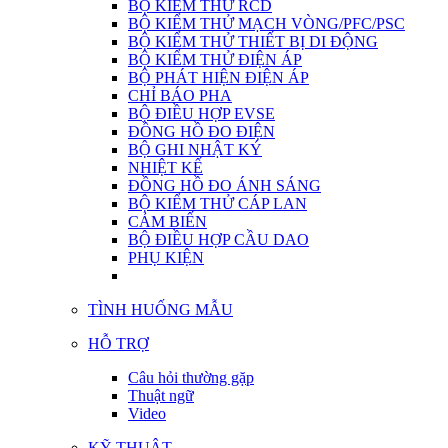
BỘ KIỂM THỬ RCD
BỘ KIỂM THỬ MẠCH VÒNG/PFC/PSC
BỘ KIỂM THỬ THIẾT BỊ DI ĐỘNG
BỘ KIỂM THỬ ĐIỆN ÁP
BỘ PHÁT HIỆN ĐIỆN ÁP
CHỈ BÁO PHA
BỘ ĐIỀU HỢP EVSE
ĐỒNG HỒ ĐO ĐIỆN
BỘ GHI NHẬT KÝ
NHIỆT KẾ
ĐỒNG HỒ ĐO ÁNH SÁNG
BỘ KIỂM THỬ CÁP LAN
CẢM BIẾN
BỘ ĐIỀU HỢP CẦU DAO
PHỤ KIỆN
TÌNH HUỐNG MẪU
HỖ TRỢ
Câu hỏi thường gặp
Thuật ngữ
Video
KỸ THUẬT