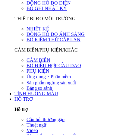
ĐỒNG HỒ ĐO ĐIỆN
BỘ GHI NHẬT KÝ
THIẾT BỊ ĐO MÔI TRƯỜNG
NHIỆT KẾ
ĐỒNG HỒ ĐO ÁNH SÁNG
BỘ KIỂM THỬ CÁP LAN
CẢM BIẾN/PHỤ KIỆN/KHÁC
CẢM BIẾN
BỘ ĐIỀU HỢP CẦU DAO
PHỤ KIỆN
Ứng dụng・Phần mềm
Sản phẩm ngừng sản xuất
Bảng so sánh
TÌNH HUỐNG MẪU
HỖ TRỢ
Hỗ trợ
Câu hỏi thường gặp
Thuật ngữ
Video