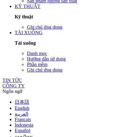
Sản phẩm ngừng sản xuất
KỸ THUẬT
Kỹ thuật
Ghi chú ứng dụng
TẢI XUỐNG
Tải xuống
Danh mục
Hướng dẫn sử dụng
Phần mềm
Ghi chú ứng dụng
TIN TỨC
CÔNG TY
Ngôn ngữ
日本語
English
العربية
Français
Indonesia
Español