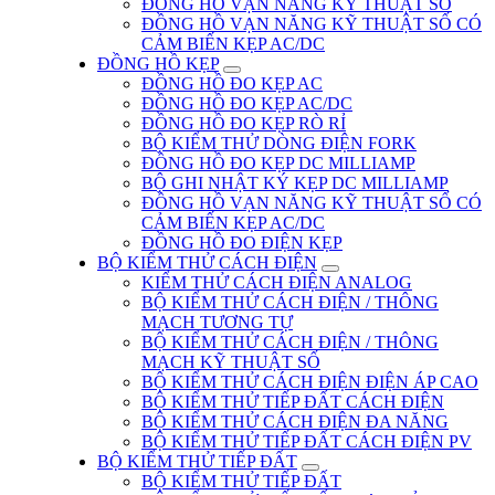
ĐỒNG HỒ VẠN NĂNG KỸ THUẬT SỐ
ĐỒNG HỒ VẠN NĂNG KỸ THUẬT SỐ CÓ
CẢM BIẾN KẸP AC/DC
ĐỒNG HỒ KẸP
ĐỒNG HỒ ĐO KẸP AC
ĐỒNG HỒ ĐO KẸP AC/DC
ĐỒNG HỒ ĐO KẸP RÒ RỈ
BỘ KIỂM THỬ DÒNG ĐIỆN FORK
ĐỒNG HỒ ĐO KẸP DC MILLIAMP
BỘ GHI NHẬT KÝ KẸP DC MILLIAMP
ĐỒNG HỒ VẠN NĂNG KỸ THUẬT SỐ CÓ
CẢM BIẾN KẸP AC/DC
ĐỒNG HỒ ĐO ĐIỆN KẸP
BỘ KIỂM THỬ CÁCH ĐIỆN
KIỂM THỬ CÁCH ĐIỆN ANALOG
BỘ KIỂM THỬ CÁCH ĐIỆN / THÔNG
MẠCH TƯƠNG TỰ
BỘ KIỂM THỬ CÁCH ĐIỆN / THÔNG
MẠCH KỸ THUẬT SỐ
BỘ KIỂM THỬ CÁCH ĐIỆN ĐIỆN ÁP CAO
BỘ KIỂM THỬ TIẾP ĐẤT CÁCH ĐIỆN
BỘ KIỂM THỬ CÁCH ĐIỆN ĐA NĂNG
BỘ KIỂM THỬ TIẾP ĐẤT CÁCH ĐIỆN PV
BỘ KIỂM THỬ TIẾP ĐẤT
BỘ KIỂM THỬ TIẾP ĐẤT