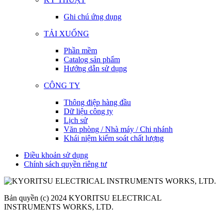
Ghi chú ứng dụng
TẢI XUỐNG
Phần mềm
Catalog sản phẩm
Hướng dẫn sử dụng
CÔNG TY
Thông điệp hàng đầu
Dữ liệu công ty
Lịch sử
Văn phòng / Nhà máy / Chi nhánh
Khái niệm kiểm soát chất lượng
Điều khoản sử dụng
Chính sách quyền riêng tư
Bản quyền (c) 2024 KYORITSU ELECTRICAL
INSTRUMENTS WORKS, LTD.