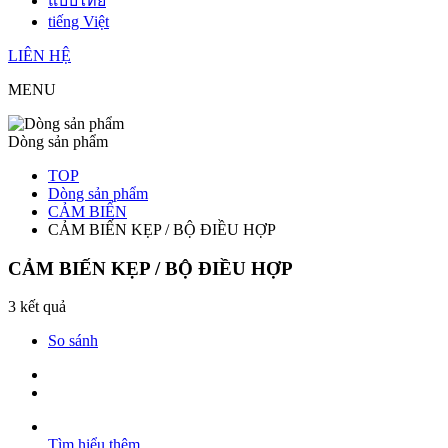
แบบไทย
tiếng Việt
LIÊN HỆ
MENU
Dòng sản phẩm
TOP
Dòng sản phẩm
CẢM BIẾN
CẢM BIẾN KẸP / BỘ ĐIỀU HỢP
CẢM BIẾN KẸP / BỘ ĐIỀU HỢP
3 kết quả
So sánh
Tìm hiểu thêm