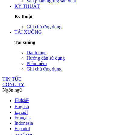
Sản phẩm ngừng sản xuất
KỸ THUẬT
Kỹ thuật
Ghi chú ứng dụng
TẢI XUỐNG
Tải xuống
Danh mục
Hướng dẫn sử dụng
Phần mềm
Ghi chú ứng dụng
TIN TỨC
CÔNG TY
Ngôn ngữ
日本語
English
العربية
Français
Indonesia
Español