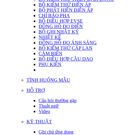
BỘ KIỂM THỬ ĐIỆN ÁP
BỘ PHÁT HIỆN ĐIỆN ÁP
CHỈ BÁO PHA
BỘ ĐIỀU HỢP EVSE
ĐỒNG HỒ ĐO ĐIỆN
BỘ GHI NHẬT KÝ
NHIỆT KẾ
ĐỒNG HỒ ĐO ÁNH SÁNG
BỘ KIỂM THỬ CÁP LAN
CẢM BIẾN
BỘ ĐIỀU HỢP CẦU DAO
PHỤ KIỆN
TÌNH HUỐNG MẪU
HỖ TRỢ
Câu hỏi thường gặp
Thuật ngữ
Video
KỸ THUẬT
Ghi chú ứng dụng