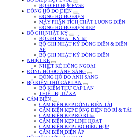
BỘ ĐIỀU HỢP EVSE
ĐỒNG HỒ ĐO ĐIỆN
ĐỒNG HỒ ĐO ĐIỆN
MÁY PHÂN TÍCH CHẤT LƯỢNG ĐIỆN
ĐỒNG HỒ ĐO ĐIỆN KẸP
BỘ GHI NHẬT KÝ
BỘ GHI NHẬT KÝ Ior
BỘ GHI NHẬT KÝ DÒNG ĐIỆN & ĐIỆN
ÁP
BỘ GHI NHẬT KÝ DÒNG ĐIỆN
NHIỆT KẾ
NHIỆT KẾ HỒNG NGOẠI
ĐỒNG HỒ ĐO ÁNH SÁNG
ĐỒNG HỒ ĐO ÁNH SÁNG
BỘ KIỂM THỬ CÁP LAN
BỘ KIỂM THỬ CÁP LAN
THIẾT BỊ TỪ XA
CẢM BIẾN
CẢM BIẾN KẸP DÒNG ĐIỆN TẢI
CẢM BIẾN KẸP DÒNG ĐIỆN RÒ RỈ & TẢI
CẢM BIẾN KẸP RÒ RỈ Ior
CẢM BIẾN KẸP LINH HOẠT
CẢM BIẾN KẸP / BỘ ĐIỀU HỢP
CẢM BIẾN ĐIỆN ÁP