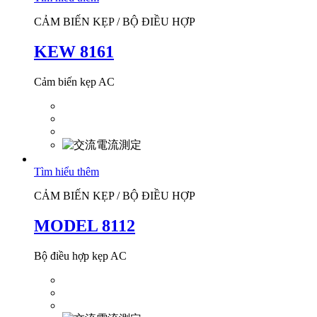
CẢM BIẾN KẸP / BỘ ĐIỀU HỢP
KEW 8161
Cảm biến kẹp AC
Tìm hiểu thêm
CẢM BIẾN KẸP / BỘ ĐIỀU HỢP
MODEL 8112
Bộ điều hợp kẹp AC