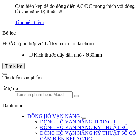
Cảm biến kẹp để đo dòng điện AC/DC tương thích với đồng
hồ vạn năng kỹ thuật số
Tìm hiểu thêm
Bộ lọc
HOẶC (phù hợp với bất kỳ mục nào đã chọn)
Kích thước dây dẫn nhỏ - Ø30mm
Tìm kiếm
Tìm kiếm sản phẩm
từ tự do
Danh mục
ĐỒNG HỒ VẠN NĂNG
ĐỒNG HỒ VẠN NĂNG TƯƠNG TỰ
ĐỒNG HỒ VẠN NĂNG KỸ THUẬT SỐ
ĐỒNG HỒ VẠN NĂNG KỸ THUẬT SỐ CÓ
CẢM BIẾN KẸP AC/DC