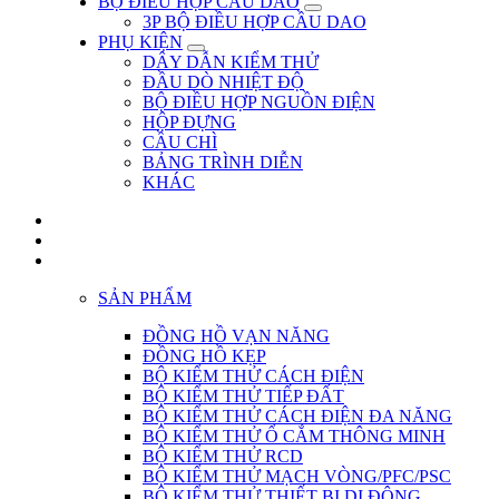
BỘ ĐIỀU HỢP CẦU DAO
3P BỘ ĐIỀU HỢP CẦU DAO
PHỤ KIỆN
DÂY DẪN KIỂM THỬ
ĐẦU DÒ NHIỆT ĐỘ
BỘ ĐIỀU HỢP NGUỒN ĐIỆN
HỘP ĐỰNG
CẦU CHÌ
BẢNG TRÌNH DIỄN
KHÁC
SẢN PHẨM
ĐỒNG HỒ VẠN NĂNG
ĐỒNG HỒ KẸP
BỘ KIỂM THỬ CÁCH ĐIỆN
BỘ KIỂM THỬ TIẾP ĐẤT
BỘ KIỂM THỬ CÁCH ĐIỆN ĐA NĂNG
BỘ KIỂM THỬ Ổ CẮM THÔNG MINH
BỘ KIỂM THỬ RCD
BỘ KIỂM THỬ MẠCH VÒNG/PFC/PSC
BỘ KIỂM THỬ THIẾT BỊ DI ĐỘNG