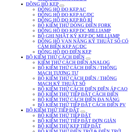
ĐỒNG HỒ KẸP
ĐỒNG HỒ ĐO KẸP AC
ĐỒNG HỒ ĐO KẸP AC/DC
ĐỒNG HỒ ĐO KẸP RÒ RỈ
BỘ KIỂM THỬ DÒNG ĐIỆN FORK
ĐỒNG HỒ ĐO KẸP DC MILLIAMP
BỘ GHI NHẬT KÝ KẸP DC MILLIAMP
ĐỒNG HỒ VẠN NĂNG KỸ THUẬT SỐ CÓ
CẢM BIẾN KẸP AC/DC
ĐỒNG HỒ ĐO ĐIỆN KẸP
BỘ KIỂM THỬ CÁCH ĐIỆN
KIỂM THỬ CÁCH ĐIỆN ANALOG
BỘ KIỂM THỬ CÁCH ĐIỆN / THÔNG
MẠCH TƯƠNG TỰ
BỘ KIỂM THỬ CÁCH ĐIỆN / THÔNG
MẠCH KỸ THUẬT SỐ
BỘ KIỂM THỬ CÁCH ĐIỆN ĐIỆN ÁP CAO
BỘ KIỂM THỬ TIẾP ĐẤT CÁCH ĐIỆN
BỘ KIỂM THỬ CÁCH ĐIỆN ĐA NĂNG
BỘ KIỂM THỬ TIẾP ĐẤT CÁCH ĐIỆN PV
BỘ KIỂM THỬ TIẾP ĐẤT
BỘ KIỂM THỬ TIẾP ĐẤT
BỘ KIỂM THỬ TIẾP ĐẤT ĐƠN GIẢN
BỘ KIỂM THỬ KẸP TIẾP ĐẤT
BỘ KIỂM THỬ ĐIỆN TRỞ & ĐIỆN TRỞ