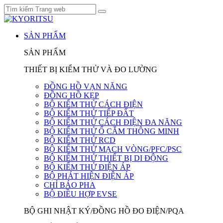
SẢN PHẨM
SẢN PHẨM
THIẾT BỊ KIỂM THỬ VÀ ĐO LƯỜNG
ĐỒNG HỒ VẠN NĂNG
ĐỒNG HỒ KẸP
BỘ KIỂM THỬ CÁCH ĐIỆN
BỘ KIỂM THỬ TIẾP ĐẤT
BỘ KIỂM THỬ CÁCH ĐIỆN ĐA NĂNG
BỘ KIỂM THỬ Ổ CẮM THÔNG MINH
BỘ KIỂM THỬ RCD
BỘ KIỂM THỬ MẠCH VÒNG/PFC/PSC
BỘ KIỂM THỬ THIẾT BỊ DI ĐỘNG
BỘ KIỂM THỬ ĐIỆN ÁP
BỘ PHÁT HIỆN ĐIỆN ÁP
CHỈ BÁO PHA
BỘ ĐIỀU HỢP EVSE
BỘ GHI NHẬT KÝ/ĐỒNG HỒ ĐO ĐIỆN/PQA