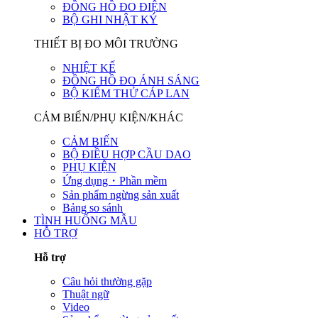
ĐỒNG HỒ ĐO ĐIỆN
BỘ GHI NHẬT KÝ
THIẾT BỊ ĐO MÔI TRƯỜNG
NHIỆT KẾ
ĐỒNG HỒ ĐO ÁNH SÁNG
BỘ KIỂM THỬ CÁP LAN
CẢM BIẾN/PHỤ KIỆN/KHÁC
CẢM BIẾN
BỘ ĐIỀU HỢP CẦU DAO
PHỤ KIỆN
Ứng dụng・Phần mềm
Sản phẩm ngừng sản xuất
Bảng so sánh
TÌNH HUỐNG MẪU
HỖ TRỢ
Hỗ trợ
Câu hỏi thường gặp
Thuật ngữ
Video