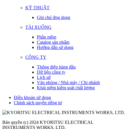
KỸ THUẬT
Ghi chú ứng dụng
TẢI XUỐNG
Phần mềm
Catalog sản phẩm
Hướng dẫn sử dụng
CÔNG TY
Thông điệp hàng đầu
Dữ liệu công ty
Lịch sử
Văn phòng / Nhà máy / Chi nhánh
Khái niệm kiểm soát chất lượng
Điều khoản sử dụng
Chính sách quyền riêng tư
Bản quyền (c) 2024 KYORITSU ELECTRICAL
INSTRUMENTS WORKS, LTD.