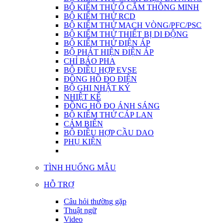
BỘ KIỂM THỬ Ổ CẮM THÔNG MINH
BỘ KIỂM THỬ RCD
BỘ KIỂM THỬ MẠCH VÒNG/PFC/PSC
BỘ KIỂM THỬ THIẾT BỊ DI ĐỘNG
BỘ KIỂM THỬ ĐIỆN ÁP
BỘ PHÁT HIỆN ĐIỆN ÁP
CHỈ BÁO PHA
BỘ ĐIỀU HỢP EVSE
ĐỒNG HỒ ĐO ĐIỆN
BỘ GHI NHẬT KÝ
NHIỆT KẾ
ĐỒNG HỒ ĐO ÁNH SÁNG
BỘ KIỂM THỬ CÁP LAN
CẢM BIẾN
BỘ ĐIỀU HỢP CẦU DAO
PHỤ KIỆN
TÌNH HUỐNG MẪU
HỖ TRỢ
Câu hỏi thường gặp
Thuật ngữ
Video