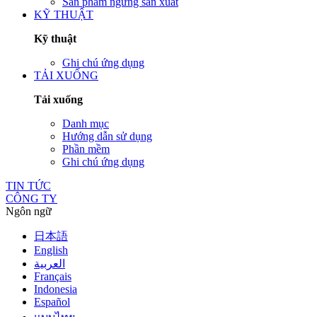
Sản phẩm ngừng sản xuất
KỸ THUẬT
Kỹ thuật
Ghi chú ứng dụng
TẢI XUỐNG
Tải xuống
Danh mục
Hướng dẫn sử dụng
Phần mềm
Ghi chú ứng dụng
TIN TỨC
CÔNG TY
Ngôn ngữ
日本語
English
العربية
Français
Indonesia
Español