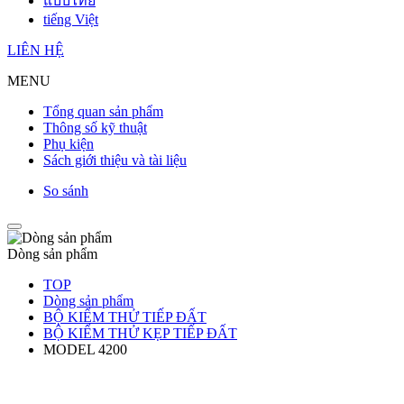
แบบไทย
tiếng Việt
LIÊN HỆ
MENU
Tổng quan sản phẩm
Thông số kỹ thuật
Phụ kiện
Sách giới thiệu và tài liệu
So sánh
Dòng sản phẩm
TOP
Dòng sản phẩm
BỘ KIỂM THỬ TIẾP ĐẤT
BỘ KIỂM THỬ KẸP TIẾP ĐẤT
MODEL 4200