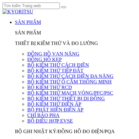
SẢN PHẨM
SẢN PHẨM
THIẾT BỊ KIỂM THỬ VÀ ĐO LƯỜNG
ĐỒNG HỒ VẠN NĂNG
ĐỒNG HỒ KẸP
BỘ KIỂM THỬ CÁCH ĐIỆN
BỘ KIỂM THỬ TIẾP ĐẤT
BỘ KIỂM THỬ CÁCH ĐIỆN ĐA NĂNG
BỘ KIỂM THỬ Ổ CẮM THÔNG MINH
BỘ KIỂM THỬ RCD
BỘ KIỂM THỬ MẠCH VÒNG/PFC/PSC
BỘ KIỂM THỬ THIẾT BỊ DI ĐỘNG
BỘ KIỂM THỬ ĐIỆN ÁP
BỘ PHÁT HIỆN ĐIỆN ÁP
CHỈ BÁO PHA
BỘ ĐIỀU HỢP EVSE
BỘ GHI NHẬT KÝ/ĐỒNG HỒ ĐO ĐIỆN/PQA