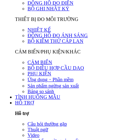
ĐỒNG HỒ ĐO ĐIỆN
BỘ GHI NHẬT KÝ
THIẾT BỊ ĐO MÔI TRƯỜNG
NHIỆT KẾ
ĐỒNG HỒ ĐO ÁNH SÁNG
BỘ KIỂM THỬ CÁP LAN
CẢM BIẾN/PHỤ KIỆN/KHÁC
CẢM BIẾN
BỘ ĐIỀU HỢP CẦU DAO
PHỤ KIỆN
Ứng dụng・Phần mềm
Sản phẩm ngừng sản xuất
Bảng so sánh
TÌNH HUỐNG MẪU
HỖ TRỢ
Hỗ trợ
Câu hỏi thường gặp
Thuật ngữ
Video