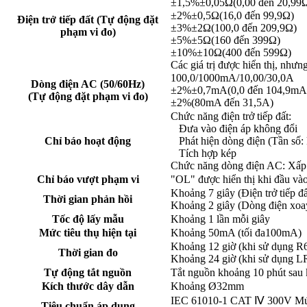
±1,5%±0,05Ω(0,00 đến 20,99
±2%±0,5Ω(16,0 đến 99,9Ω)
Điện trở tiếp đất (Tự động đặt
±3%±2Ω(100,0 đến 209,9Ω)
phạm vi đo)
±5%±5Ω(160 đến 399Ω)
±10%±10Ω(400 đến 599Ω)
Các giá trị được hiển thị, nh
100,0/1000mA/10,00/30,0A
Dòng điện AC (50/60Hz)
±2%±0,7mA(0,0 đến 104,9mA
(Tự động đặt phạm vi đo)
±2%(80mA đến 31,5A)
Chức năng điện trở tiếp đất:
Đưa vào điện áp không đổi
Chỉ báo hoạt động
Phát hiện dòng điện (Tần số:
Tích hợp kép
Chức năng dòng điện AC: Xấp x
Chỉ báo vượt phạm vi
"OL" được hiển thị khi đầu vào 
Khoảng 7 giây (Điện trở tiếp đấ
Thời gian phản hồi
Khoảng 2 giây (Dòng điện xoa
Tốc độ lấy mẫu
Khoảng 1 lần mỗi giây
Mức tiêu thụ hiện tại
Khoảng 50mA (tối đa100mA)
Khoảng 12 giờ (khi sử dụng R
Thời gian đo
Khoảng 24 giờ (khi sử dụng L
Tự động tắt nguồn
Tắt nguồn khoảng 10 phút sau k
Kích thước dây dẫn
Khoảng Ø32mm
IEC 61010-1 CAT Ⅳ 300V Mức
Tiêu chuẩn áp dụng