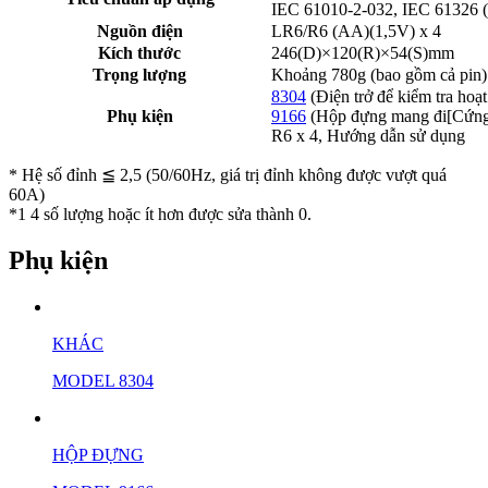
IEC 61010-2-032, IEC 61326
Nguồn điện
LR6/R6 (AA)(1,5V) x 4
Kích thước
246(D)×120(R)×54(S)mm
Trọng lượng
Khoảng 780g (bao gồm cả pin)
8304
(Điện trở để kiểm tra hoạ
Phụ kiện
9166
(Hộp đựng mang đi[Cứng
R6 x 4, Hướng dẫn sử dụng
* Hệ số đỉnh ≦ 2,5 (50/60Hz, giá trị đỉnh không được vượt quá
60A)
*1 4 số lượng hoặc ít hơn được sửa thành 0.
Phụ kiện
KHÁC
MODEL 8304
HỘP ĐỰNG